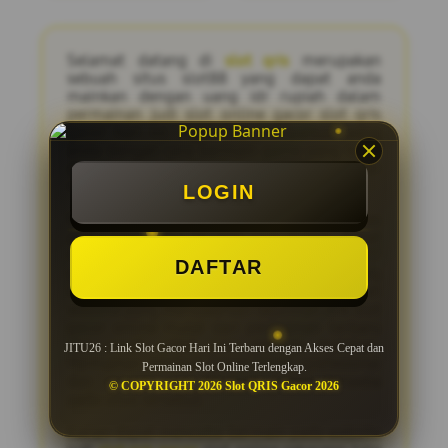
Selamat datang di
slot qris
merupakan
sebuah situs slot88 yang dapat anda
mainkan dengan uang idr rupiah dalam
permainan judi slot online gacor slot qris
gacor hari ini. Agar bisa melipatkan uang
anda dengan cara bermain game yang telah
disediakan oleh situs toto slot777 gacor hari
ini.
LOGIN
Minimal pengisian saldo sangat terbatas
yaitu hanya Rp 10.000 saja sudah dapat
menikmati sensasi permainan toto slot777
DAFTAR
gacor hari ini yang sedang booming
sekarang. 4DSlot partner dari
slot88
adalah
website yang menawarkan sejumlah link slot
gacor online mulai dari permainan terbaru
dan cocok untuk para pemula mainkan.
JITU26 : Link Slot Gacor Hari Ini Terbaru dengan Akses Cepat dan
Permainan tesebut benar-benar profesional
Permainan Slot Online Terlengkap.
dan sangat unik fiturnya sudah tersedia
© COPYRIGHT 2026 Slot QRIS Gacor 2026
pada situs tersebut.
Kalian dapat mencoba bermain pada website