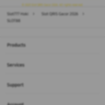
© 2025 Slot QRIS Gacor 2026. All rights reserved.
Slot777 Hoki
>
Slot QRIS Gacor 2026
>
SLOT88
Buka
Footer Navigation
Products
Buka
Services
Buka
Support
Buka
Account