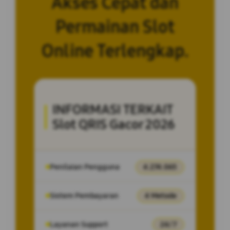
Akses Cepat dan
Permainan Slot
Online Terlengkap.
INFORMASI TERKAIT
Slot QRIS Gacor 2026
Penilaian Pengguna
4.274.065
Sistem Pembayaran
4 Metode
Layanan Support
24/7