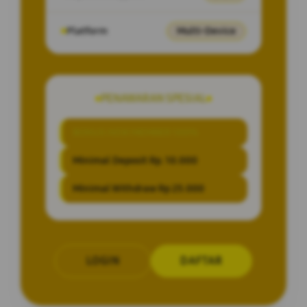
Platform
Multi-Device
PENAWARAN SPESIAL
BONUS NEW MEMBER 100%
Minimal Deposit Rp. 10.000
Minimal Withdraw Rp 25.000
LOGIN
DAFTAR