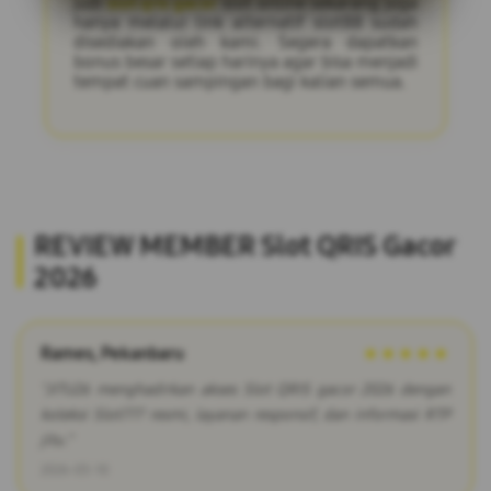
judi
slot qris gacor
slot online sekarang juga
hanya melalui link alternatif slot88 sudah
disediakan oleh kami. Segera dapatkan
bonus besar setiap harinya agar bisa menjadi
tempat cuan sampingan bagi kalian semua.
REVIEW MEMBER Slot QRIS Gacor
2026
Rames, Pekanbaru
★★★★★
"JITU26 menghadirkan akses Slot QRIS gacor 2026 dengan
koleksi Slot777 resmi, layanan responsif, dan informasi RTP
jitu."
2026-03-10